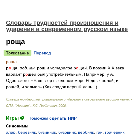
Словарь трудностей произношения и
ударения в современном русском языке
роща
Толкование
Перевод
роща
р
о
ща
,
род.
мн.
рощ и
устарелое
р
о
щей. В поэзии XIX века
вариант р
о
щей был употребительным. Например, у А.
Одоевского: «Наш взор в зеленом море Родных полей, и
рощей, и холмов» (Как сладок первый день...).
Словарь трудностей произношения и ударения в современном русском языке. -
СПб.: "Норинт".
.
К.С. Горбачевич
.
2000
.
Игры ⚽
Поможем сделать НИР
Синонимы
:
алар
,
березняк
,
бузинник
,
бузовник
,
вербняк
,
гай
,
грачевник
,