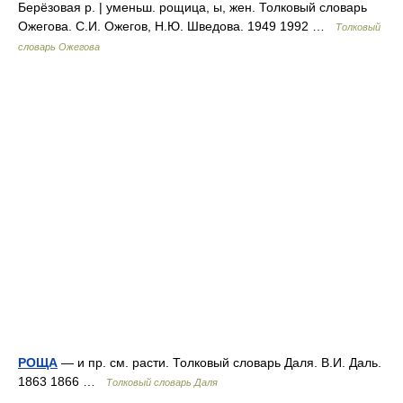
Берёзовая р. | уменьш. рощица, ы, жен. Толковый словарь
Ожегова. С.И. Ожегов, Н.Ю. Шведова. 1949 1992 …
Толковый
словарь Ожегова
РОЩА
— и пр. см. расти. Толковый словарь Даля. В.И. Даль.
1863 1866 …
Толковый словарь Даля