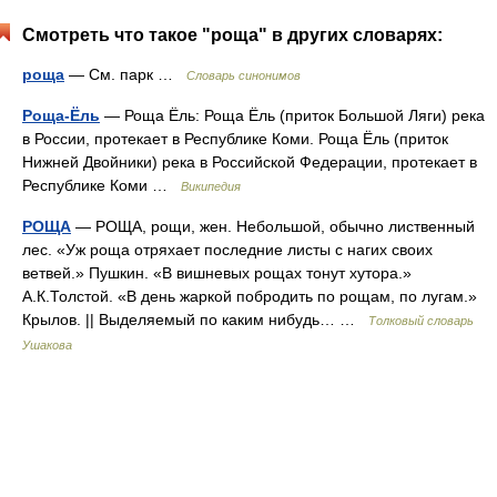
Смотреть что такое "роща" в других словарях:
роща
— См. парк …
Словарь синонимов
Роща-Ёль
— Роща Ёль: Роща Ёль (приток Большой Ляги) река
в России, протекает в Республике Коми. Роща Ёль (приток
Нижней Двойники) река в Российской Федерации, протекает в
Республике Коми …
Википедия
РОЩА
— РОЩА, рощи, жен. Небольшой, обычно лиственный
лес. «Уж роща отряхает последние листы с нагих своих
ветвей.» Пушкин. «В вишневых рощах тонут хутора.»
А.К.Толстой. «В день жаркой побродить по рощам, по лугам.»
Крылов. || Выделяемый по каким нибудь… …
Толковый словарь
Ушакова