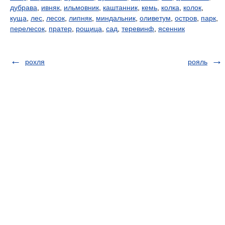
дубрава
,
ивняк
,
ильмовник
,
каштанник
,
кемь
,
колка
,
колок
,
куща
,
лес
,
лесок
,
липняк
,
миндальник
,
оливетум
,
остров
,
парк
,
перелесок
,
пратер
,
рощица
,
сад
,
теревинф
,
ясенник
рохля
рояль