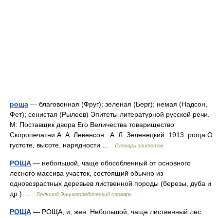
роща
— благовонная (Фруг); зеленая (Берг); немая (Надсон,
Фет); сенистая (Рылеев) Эпитеты литературной русской речи.
М: Поставщик двора Его Величества товарищество
Скоропечатни А. А. Левенсон . А. Л. Зеленецкий. 1913. роща О
густоте, высоте, нарядности …
Словарь эпитетов
РОЩА
— небольшой, чаще обособленный от основного
лесного массива участок, состоящий обычно из
одновозрастных деревьев лиственной породы (березы, дуба и
др.) …
Большой Энциклопедический словарь
РОЩА
— РОЩА, и, жен. Небольшой, чаще лиственный лес.